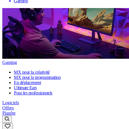
Gaming
Gaming
MX pour la créativité
MX pour la programmation
En déplacement
Ultimate Ears
Pour les professionnels
Logiciels
Offres
Planète