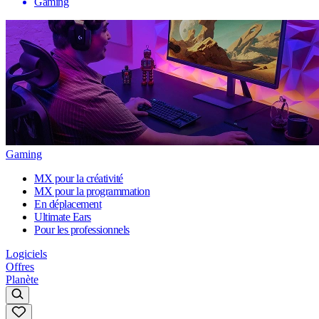
Gaming
Gaming
MX pour la créativité
MX pour la programmation
En déplacement
Ultimate Ears
Pour les professionnels
Logiciels
Offres
Planète