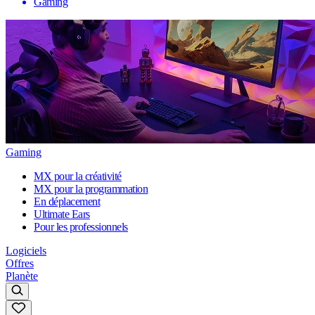
Gaming
Gaming
MX pour la créativité
MX pour la programmation
En déplacement
Ultimate Ears
Pour les professionnels
Logiciels
Offres
Planète