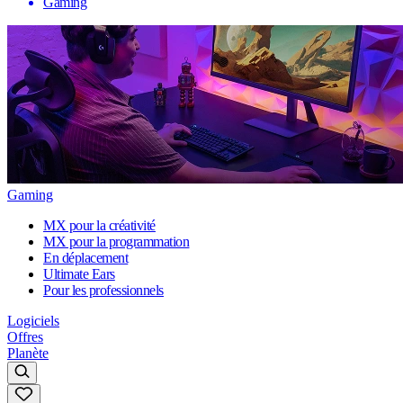
Gaming
Gaming
MX pour la créativité
MX pour la programmation
En déplacement
Ultimate Ears
Pour les professionnels
Logiciels
Offres
Planète