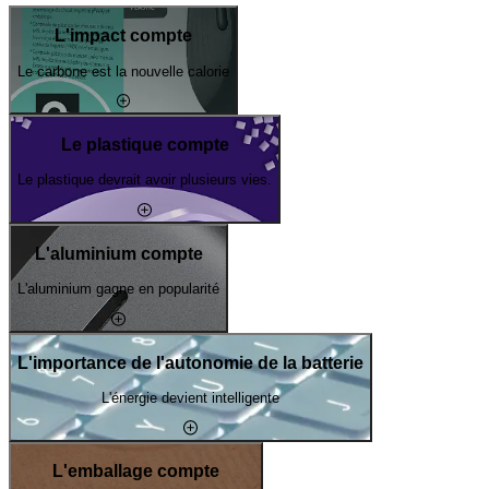
L'impact compte
Le carbone est la nouvelle calorie
Le plastique compte
Le plastique devrait avoir plusieurs vies.
L'aluminium compte
L'aluminium gagne en popularité
L'importance de l'autonomie de la batterie
L'énergie devient intelligente
L'emballage compte