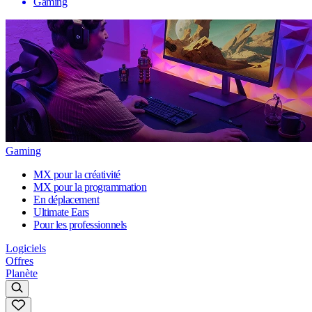
Gaming
Gaming
MX pour la créativité
MX pour la programmation
En déplacement
Ultimate Ears
Pour les professionnels
Logiciels
Offres
Planète