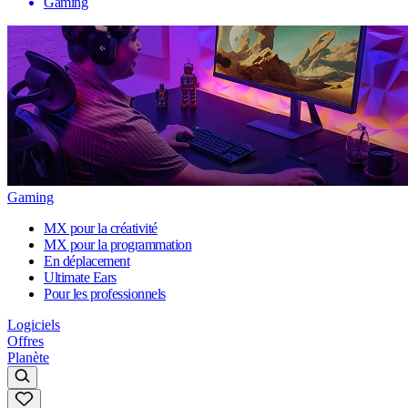
Gaming
Gaming
MX pour la créativité
MX pour la programmation
En déplacement
Ultimate Ears
Pour les professionnels
Logiciels
Offres
Planète