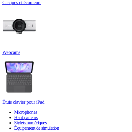
Casques et écouteurs
Webcams
Étuis clavier pour iPad
Microphones
Haut-parleurs
Stylets numériques
Équipement de simulation