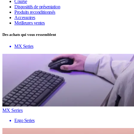
Course
Dispositifs de présentation
Produits reconditionnés
Accessoires
Meilleures ventes
Des achats qui vous ressemblent
MX Series
MX Series
Ergo Series