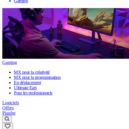
Gaming
Gaming
MX pour la créativité
MX pour la programmation
En déplacement
Ultimate Ears
Pour les professionnels
Logiciels
Offres
Planète