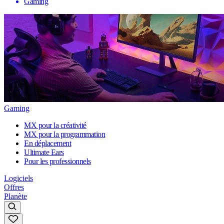
Gaming
Gaming
MX pour la créativité
MX pour la programmation
En déplacement
Ultimate Ears
Pour les professionnels
Logiciels
Offres
Planète