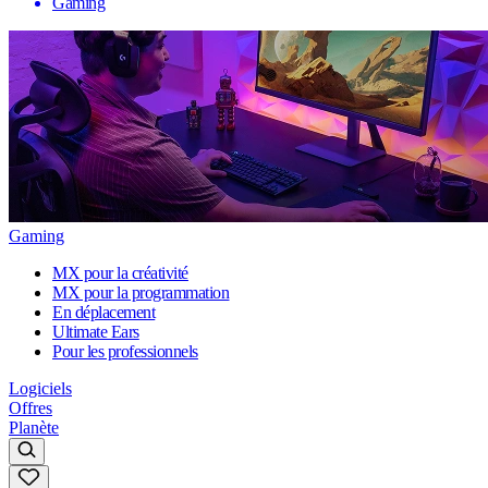
Gaming
Gaming
MX pour la créativité
MX pour la programmation
En déplacement
Ultimate Ears
Pour les professionnels
Logiciels
Offres
Planète