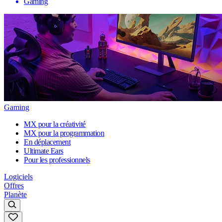
Gaming
Gaming
MX pour la créativité
MX pour la programmation
En déplacement
Ultimate Ears
Pour les professionnels
Logiciels
Offres
Planète