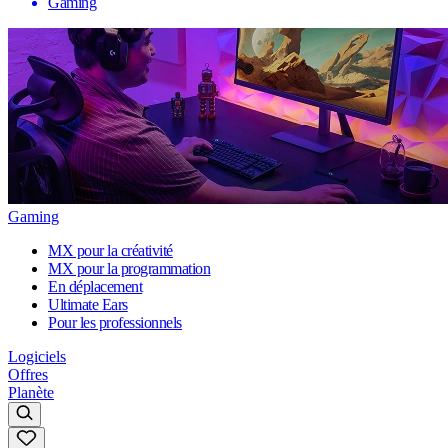
Gaming
Gaming
MX pour la créativité
MX pour la programmation
En déplacement
Ultimate Ears
Pour les professionnels
Logiciels
Offres
Planète