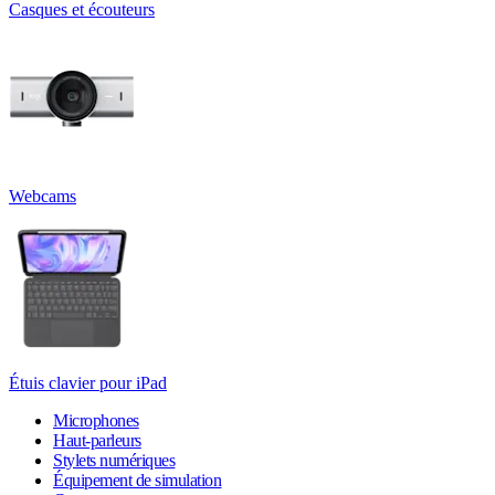
Casques et écouteurs
Webcams
Étuis clavier pour iPad
Microphones
Haut-parleurs
Stylets numériques
Équipement de simulation