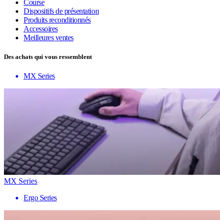
Course
Dispositifs de présentation
Produits reconditionnés
Accessoires
Meilleures ventes
Des achats qui vous ressemblent
MX Series
MX Series
Ergo Series