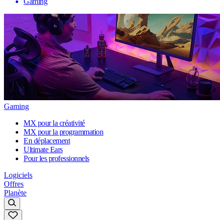
Gaming
Gaming
MX pour la créativité
MX pour la programmation
En déplacement
Ultimate Ears
Pour les professionnels
Logiciels
Offres
Planète