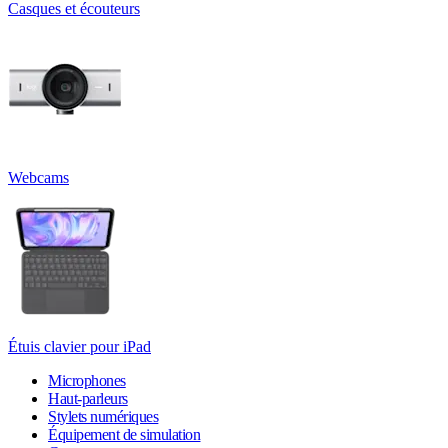
Casques et écouteurs
Webcams
Étuis clavier pour iPad
Microphones
Haut-parleurs
Stylets numériques
Équipement de simulation