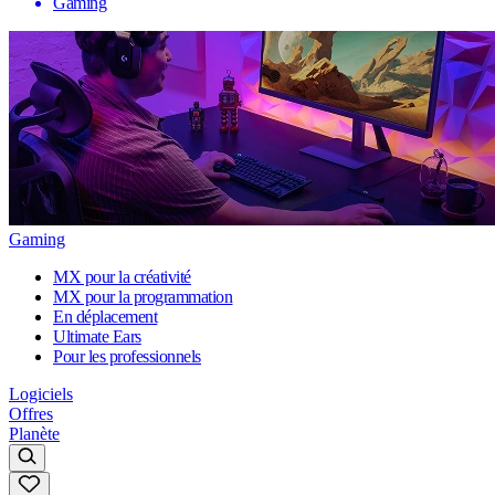
Gaming
Gaming
MX pour la créativité
MX pour la programmation
En déplacement
Ultimate Ears
Pour les professionnels
Logiciels
Offres
Planète