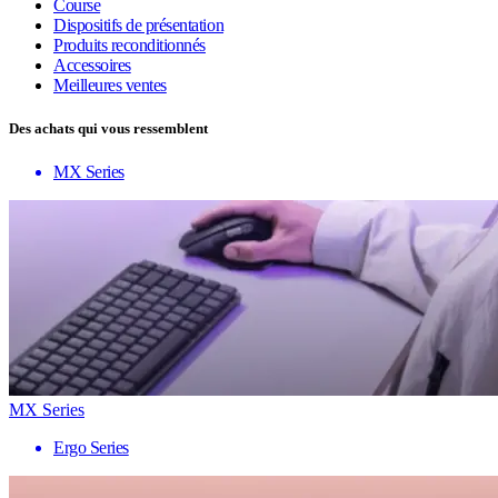
Course
Dispositifs de présentation
Produits reconditionnés
Accessoires
Meilleures ventes
Des achats qui vous ressemblent
MX Series
MX Series
Ergo Series