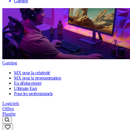
Gaming
Gaming
MX pour la créativité
MX pour la programmation
En déplacement
Ultimate Ears
Pour les professionnels
Logiciels
Offres
Planète