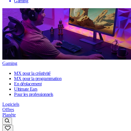
Gaming
Gaming
MX pour la créativité
MX pour la programmation
En déplacement
Ultimate Ears
Pour les professionnels
Logiciels
Offres
Planète