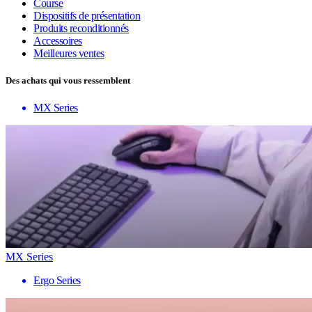
Course
Dispositifs de présentation
Produits reconditionnés
Accessoires
Meilleures ventes
Des achats qui vous ressemblent
MX Series
MX Series
Ergo Series