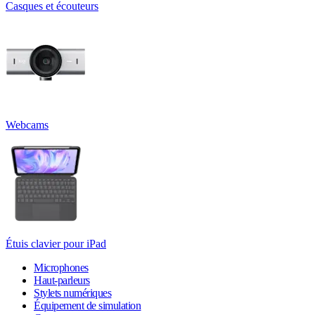
Casques et écouteurs
Webcams
Étuis clavier pour iPad
Microphones
Haut-parleurs
Stylets numériques
Équipement de simulation