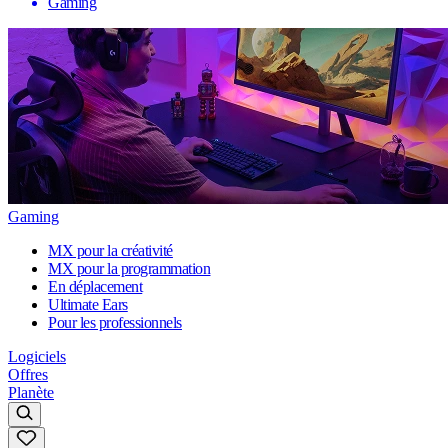
Gaming
Gaming
MX pour la créativité
MX pour la programmation
En déplacement
Ultimate Ears
Pour les professionnels
Logiciels
Offres
Planète