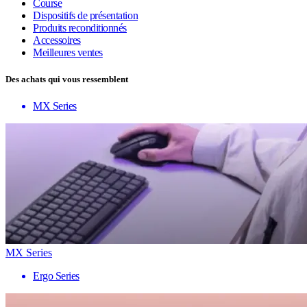
Course
Dispositifs de présentation
Produits reconditionnés
Accessoires
Meilleures ventes
Des achats qui vous ressemblent
MX Series
MX Series
Ergo Series