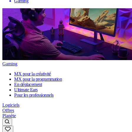
Gaming
Gaming
MX pour la créativité
MX pour la programmation
En déplacement
Ultimate Ears
Pour les professionnels
Logiciels
Offres
Planète