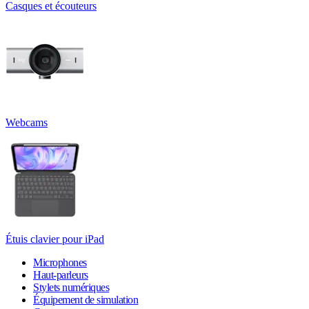
Casques et écouteurs
Webcams
Étuis clavier pour iPad
Microphones
Haut-parleurs
Stylets numériques
Équipement de simulation