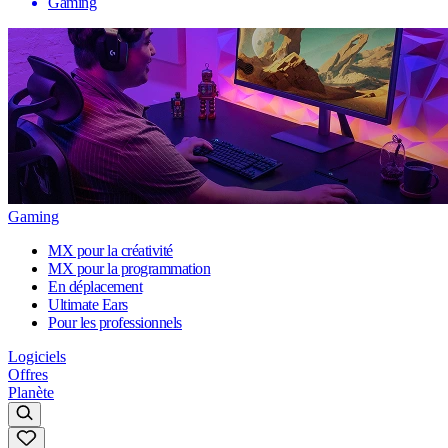
Gaming
Gaming
MX pour la créativité
MX pour la programmation
En déplacement
Ultimate Ears
Pour les professionnels
Logiciels
Offres
Planète