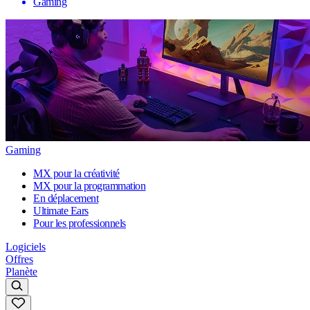
Gaming
Gaming
MX pour la créativité
MX pour la programmation
En déplacement
Ultimate Ears
Pour les professionnels
Logiciels
Offres
Planète