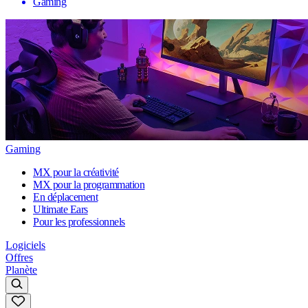
Gaming
Gaming
MX pour la créativité
MX pour la programmation
En déplacement
Ultimate Ears
Pour les professionnels
Logiciels
Offres
Planète