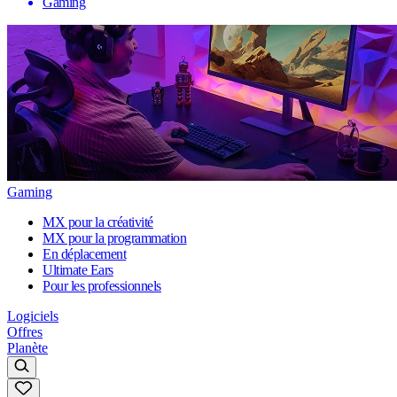
Gaming
Gaming
MX pour la créativité
MX pour la programmation
En déplacement
Ultimate Ears
Pour les professionnels
Logiciels
Offres
Planète