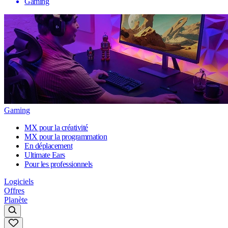
Gaming
Gaming
MX pour la créativité
MX pour la programmation
En déplacement
Ultimate Ears
Pour les professionnels
Logiciels
Offres
Planète