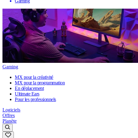
Gaming
Gaming
MX pour la créativité
MX pour la programmation
En déplacement
Ultimate Ears
Pour les professionnels
Logiciels
Offres
Planète