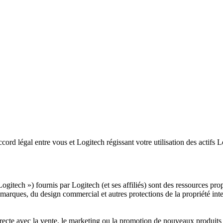
ccord légal entre vous et Logitech régissant votre utilisation des actifs L
ogitech ») fournis par Logitech (et ses affiliés) sont des ressources prop
marques, du design commercial et autres protections de la propriété intel
irecte avec la vente, le marketing ou la promotion de nouveaux produits L