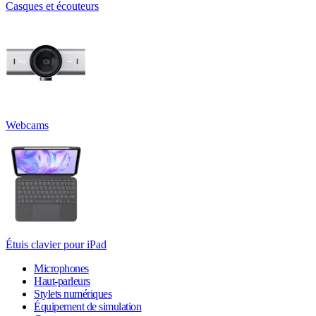
Casques et écouteurs
Webcams
Étuis clavier pour iPad
Microphones
Haut-parleurs
Stylets numériques
Équipement de simulation