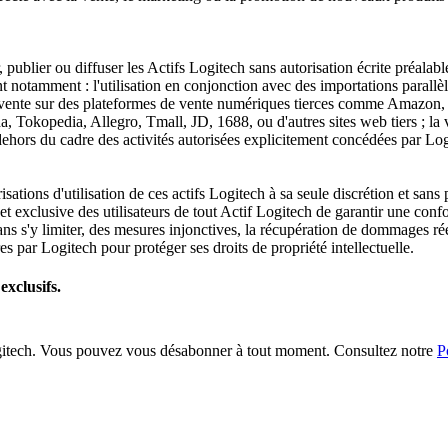
 publier ou diffuser les Actifs Logitech sans autorisation écrite préalable
uent notamment : l'utilisation en conjonction avec des importations parall
et la vente sur des plateformes de vente numériques tierces comme Amaz
 Tokopedia, Allegro, Tmall, JD, 1688, ou d'autres sites web tiers ; la v
dehors du cadre des activités autorisées explicitement concédées par Logi
isations d'utilisation de ces actifs Logitech à sa seule discrétion et sa
e et exclusive des utilisateurs de tout Actif Logitech de garantir une con
ns s'y limiter, des mesures injonctives, la récupération de dommages réel
es par Logitech pour protéger ses droits de propriété intellectuelle.
exclusifs.
gitech. Vous pouvez vous désabonner à tout moment. Consultez notre
P