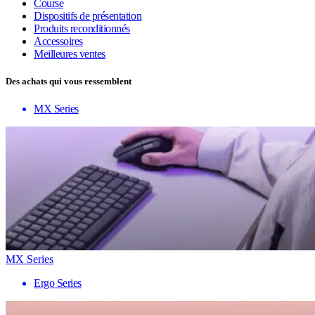
Course
Dispositifs de présentation
Produits reconditionnés
Accessoires
Meilleures ventes
Des achats qui vous ressemblent
MX Series
MX Series
Ergo Series