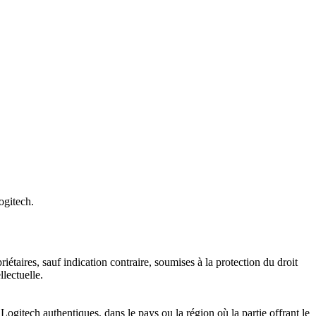
ogitech.
riétaires, sauf indication contraire, soumises à la protection du droit
lectuelle.
ogitech authentiques, dans le pays ou la région où la partie offrant le