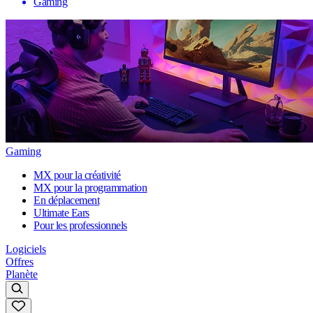
Gaming
Gaming
MX pour la créativité
MX pour la programmation
En déplacement
Ultimate Ears
Pour les professionnels
Logiciels
Offres
Planète