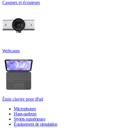
Casques et écouteurs
Webcams
Étuis clavier pour iPad
Microphones
Haut-parleurs
Stylets numériques
Équipement de simulation