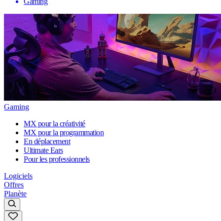
Gaming
Gaming
MX pour la créativité
MX pour la programmation
En déplacement
Ultimate Ears
Pour les professionnels
Logiciels
Offres
Planète