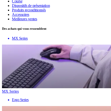
Course
Dispositifs de présentation
Produits reconditionnés
Accessoires
Meilleures ventes
Des achats qui vous ressemblent
MX Series
MX Series
Ergo Series