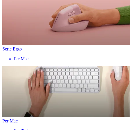
Serie Ergo
Per Mac
Per Mac