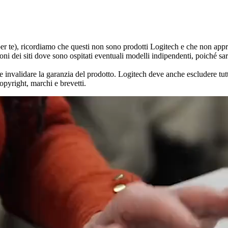
o per te), ricordiamo che questi non sono prodotti Logitech e che non a
ioni dei siti dove sono ospitati eventuali modelli indipendenti, poiché sar
nvalidare la garanzia del prodotto. Logitech deve anche escludere tutte 
copyright, marchi e brevetti.