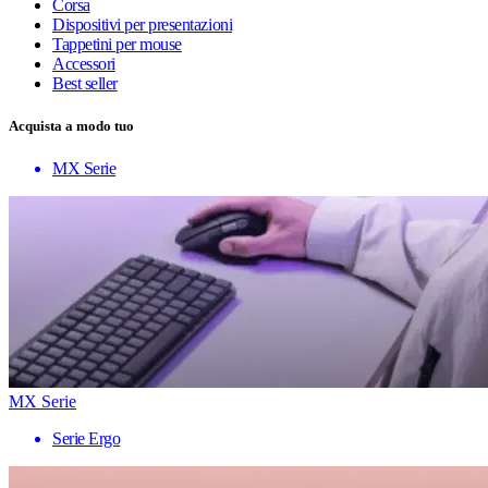
Corsa
Dispositivi per presentazioni
Tappetini per mouse
Accessori
Best seller
Acquista a modo tuo
MX Serie
MX Serie
Serie Ergo