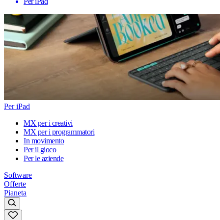
Per iPad
Per iPad
MX per i creativi
MX per i programmatori
In movimento
Per il gioco
Per le aziende
Software
Offerte
Pianeta