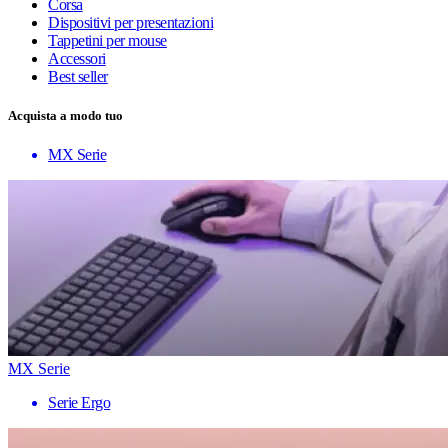
Corsa
Dispositivi per presentazioni
Tappetini per mouse
Accessori
Best seller
Acquista a modo tuo
MX Serie
MX Serie
Serie Ergo