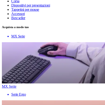
Corsa
Dispositivi per presentazioni
Tappetini per mouse
Accessori
Best seller
Acquista a modo tuo
MX Serie
MX Serie
Serie Ergo