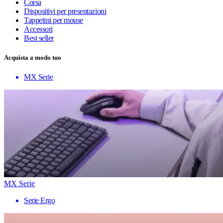
Corsa
Dispositivi per presentazioni
Tappetini per mouse
Accessori
Best seller
Acquista a modo tuo
MX Serie
MX Serie
Serie Ergo