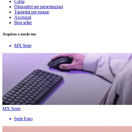
Corsa
Dispositivi per presentazioni
Tappetini per mouse
Accessori
Best seller
Acquista a modo tuo
MX Serie
MX Serie
Serie Ergo