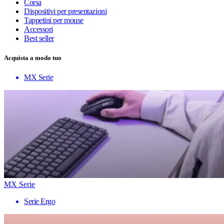
Corsa
Dispositivi per presentazioni
Tappetini per mouse
Accessori
Best seller
Acquista a modo tuo
MX Serie
MX Serie
Serie Ergo