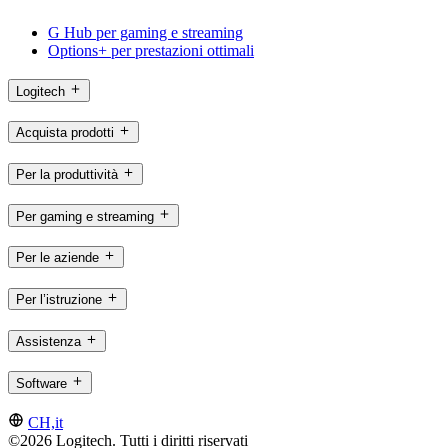
G Hub per gaming e streaming
Options+ per prestazioni ottimali
Logitech
Acquista prodotti
Per la produttività
Per gaming e streaming
Per le aziende
Per l’istruzione
Assistenza
Software
CH,it
©2026 Logitech. Tutti i diritti riservati