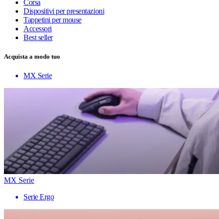
Corsa
Dispositivi per presentazioni
Tappetini per mouse
Accessori
Best seller
Acquista a modo tuo
MX Serie
MX Serie
Serie Ergo