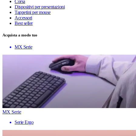
Corsa
Dispositivi per presentazioni
Tappetini per mouse
Accessori
Best seller
Acquista a modo tuo
MX Serie
MX Serie
Serie Ergo