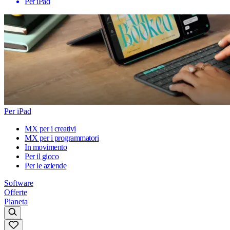
Per iPad
Per iPad
MX per i creativi
MX per i programmatori
In movimento
Per il gioco
Per le aziende
Software
Offerte
Pianeta