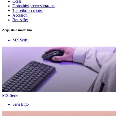
Corsa
Dispositivi per presentazioni
Tappetini per mouse
Accessori
Best seller
Acquista a modo tuo
MX Serie
MX Serie
Serie Ergo