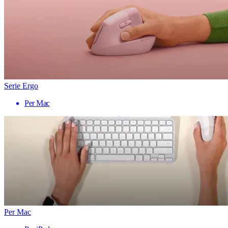
Serie Ergo
Per Mac
Per Mac