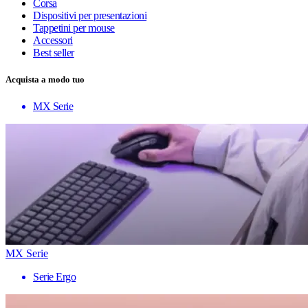
Corsa
Dispositivi per presentazioni
Tappetini per mouse
Accessori
Best seller
Acquista a modo tuo
MX Serie
MX Serie
Serie Ergo