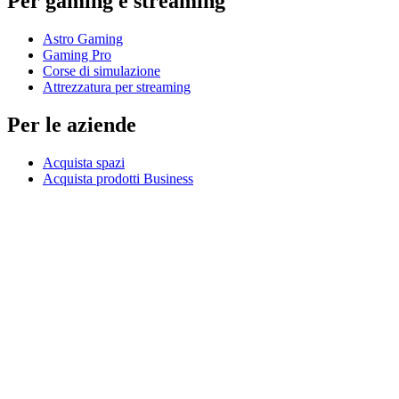
Per gaming e streaming
Astro Gaming
Gaming Pro
Corse di simulazione
Attrezzatura per streaming
Per le aziende
Acquista spazi
Acquista prodotti Business
Software e servizi
Partner
Partner Alliance
Risorse aziendali
Per l’istruzione
Acquista prodotti per l’istruzione
Soluzioni K-12
Risorse per l’istruzione
Assistenza