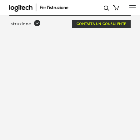
SOLUTIONS
FOR
Istruzione
CONTATTA UN CONSULENTE
REMOTE
AND
HYBRID
LEARNING
ENVIRONMENTS