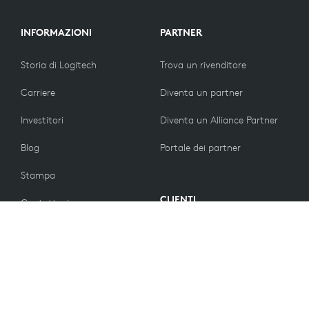
INFORMAZIONI
PARTNER
Storia di Logitech
Trova un rivenditore
Carriere
Diventa un partner
Investitori
Diventa un Alliance Partner
Blog
Portale dei partner
Stampa
CLIENTI
Contattaci
Norme di restituzione
VALORI
Preferenze e-mail
Sostenibilità
Sconti per studenti