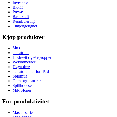
Investorer
Blogg
Presse
Bærekraft
Resirkulering
Tilgjengelighet
Kjøp produkter
Mus
Tastaturer
Hodesett og ørepropper
Webkameraer
Høyttalere
Tastaturetuier for iPad
Spillmus
Gamingtastaturer
Spillhodesett
Mikrofoner
For produktivitet
Master-serien