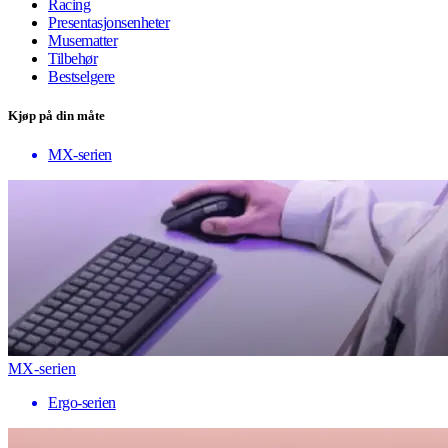
Racing
Presentasjonsenheter
Musematter
Tilbehør
Bestselgere
Kjøp på din måte
MX-serien
MX-serien
Ergo-serien