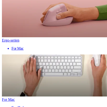
Ergo-serien
For Mac
For Mac