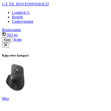
GÅ TIL HOVEDINNHOLD
Logitech G
Bedrift
Undervisning
Brukerstøtte
NO,no
Kjøp
Kjøp
Kjøp etter kategori
Mus