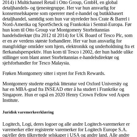
2014) i Multichannel Retail i Otto Group, GmbH, en global
detaljhandels- og tjenestegruppe. Her var hun ansvarlig for
konsernselskapene som opererer med e-handel og butikkbasert
detaljhandel, samtidig som hun var styreleder hos Crate & Barrel i
Nord-Amerika og SportScheck og Frankokia i Sentral-Europa. Før
hun kom til Otto Group var Montgomery Storbritannias
handelsdirektør (fra 2012 til 2014) for UK Board of Tesco Plc, som
er en av verdens største forhandlere. Her var hun ansvarlig for
mangfoldige områder som hjem, elektronikk og underholdning fra et
flerkanalsperspektiv. Hun kom til Tesco i 2002, der hun hadde ulike
stillinger som blant annet Storbritannias e-handelsdirektør og
sjefsforhandler for Tesco Malaysia.
Frøken Montgomery sitter i styret for Fetch Rewards.
Montgomery studerte engelsk litteratur ved Oxford University og
har en MBA-grad fra INSEAD etter å ha studert i Frankrike og
Singapore. Hun er også en 2020 Henry Crown Fellow ved Aspen
Institute.
Juridisk varemerkeerklæring
Logitech, Logi, deres logoer og alle andre Logitech-varemerker er
varemerker eller registrerte varemerker for Logitech Europe S.A.
og/eller dets tilknyttede selskaper i USA og andre land. Alle andre