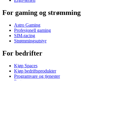
Ergo-serien
For gaming og strømming
Astro Gaming
Profesjonell gaming
SIM-racing
Strømmingsutstyr
For bedrifter
Kjøp Spaces
Kjøp bedriftsprodukter
Programvare og tjenester
Partnere
Alliansepartnere
Bedriftsressurser
For undervisning
Kjøp undervisningsprodukter
Løsninger for grunnskolen
Undervisningsressurser