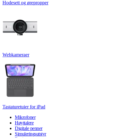
Hodesett og ørepropper
Webkameraer
Tastaturetuier for iPad
Mikrofoner
Høyttalere
Digitale penner
Simuleringsutstyr