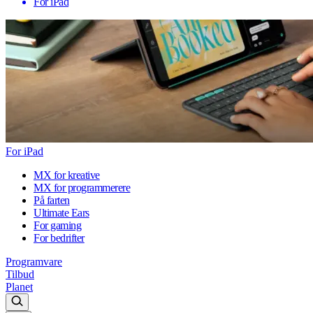
For iPad
For iPad
MX for kreative
MX for programmerere
På farten
Ultimate Ears
For gaming
For bedrifter
Programvare
Tilbud
Planet