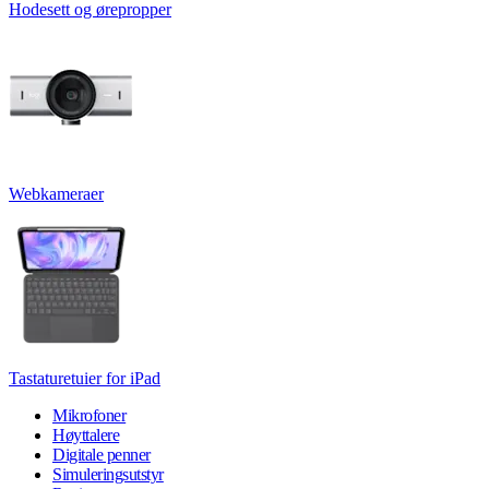
Hodesett og ørepropper
Webkameraer
Tastaturetuier for iPad
Mikrofoner
Høyttalere
Digitale penner
Simuleringsutstyr