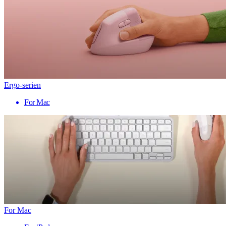
Ergo-serien
For Mac
For Mac