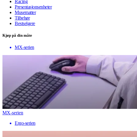
Racing
Presentasjonsenheter
Musematter
Tilbehør
Bestselgere
Kjøp på din måte
MX-serien
MX-serien
Ergo-serien