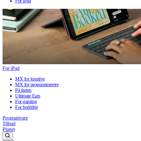
For iPad
For iPad
MX for kreative
MX for programmerere
På farten
Ultimate Ears
For gaming
For bedrifter
Programvare
Tilbud
Planet