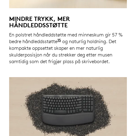
MINDRE TRYKK, MER
HÅNDLEDDSSTØTTE
En polstret håndleddstøtte med minneskum gir 57 %
15
bedre håndleddsstøtte
Sammenlignet med et tradisjon
og naturlig holdning. Det
kompakte oppsettet skaper en mer naturlig
skulderposisjon når du strekker deg etter musen
samtidig som det frigjør plass på skrivebordet.