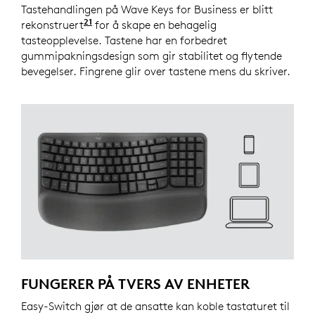
Tastehandlingen på Wave Keys for Business er blitt
21
rekonstruert
sammenlignet med Logitech Wave K350-
for å skape en behagelig
tasteopplevelse. Tastene har en forbedret
gummipakningsdesign som gir stabilitet og flytende
bevegelser. Fingrene glir over tastene mens du skriver.
FUNGERER PÅ TVERS AV ENHETER
Easy-Switch gjør at de ansatte kan koble tastaturet til