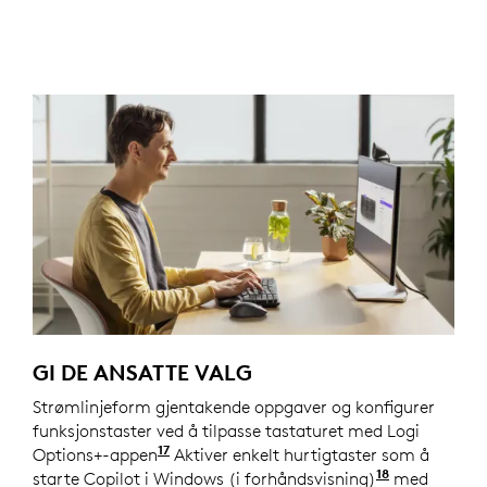
GI DE ANSATTE VALG
Strømlinjeform gjentakende oppgaver og konfigurer
funksjonstaster ved å tilpasse tastaturet med Logi
17
Options+-appen
Tilpass enheten ved å installere Log
Aktiver enkelt hurtigtaster som å
18
starte Copilot i Windows (i forhåndsvisning)
Copilot i W
med