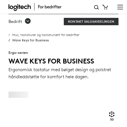
WAVE
KEYS
Bedrift
KONTAKT SALGSAVDELINGEN
FOR
Mus, tastaturer og tastatursett for bedrifter
BUSINESS
Wave Keys for Business
Ergo-serien
WAVE KEYS FOR BUSINESS
Ergonomisk tastatur med bølget design og polstret
håndleddstøtte for komfort hele dagen.
3D