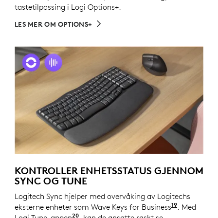
tastetilpassing i Logi Options+.
LES MER OM OPTIONS+
KONTROLLER ENHETSSTATUS GJENNOM
SYNC OG TUNE
Logitech Sync hjelper med overvåking av Logitechs
19
eksterne enheter som Wave Keys for Business
Krever at 
. Med
20
Logi Tune-appen
tilgjengelig for Windows og macOS 
, kan de ansatte raskt se