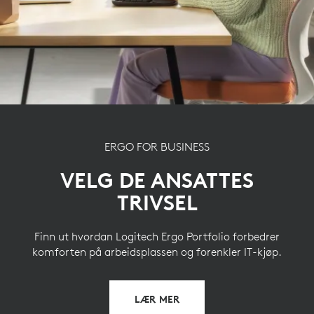
gi nytt liv til plastavfall fra gammel
forbrukerelektronikk og bidra til å redusere
karbonavtrykket.
OM RESIRKULERT PLAST
ERGO FOR BUSINESS
VELG DE ANSATTES
TRIVSEL
Finn ut hvordan Logitech Ergo Portfolio forbedrer
komforten på arbeidsplassen og forenkler IT-kjøp.
LÆR MER