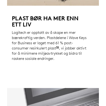
PLAST BØR HA MER ENN
ETT LIV
Logitech er opptatt av å skape en mer
bærekraftig verden. Plastdelene i Wave Keys
for Business er laget med 61 % post-
16
consumer resirkulert plast
Omfatter ikke plast i mot
, vi jobber aktivt
for å minimere miljøavtrykket og bidra til
raskere sosiale endringer.