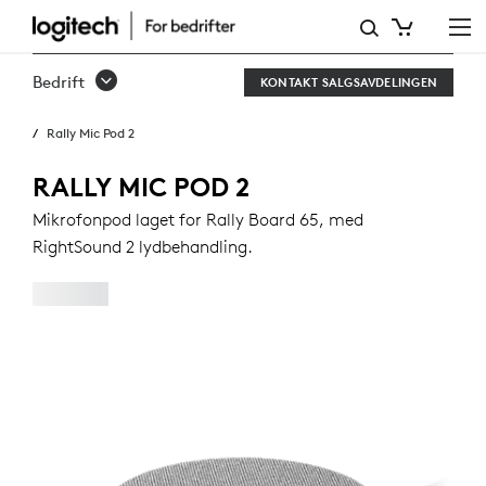
RALLY
MIC
Bedrift
KONTAKT SALGSAVDELINGEN
POD
Rally Mic Pod 2
2
RALLY MIC POD 2
Mikrofonpod laget for Rally Board 65, med
RightSound 2 lydbehandling.