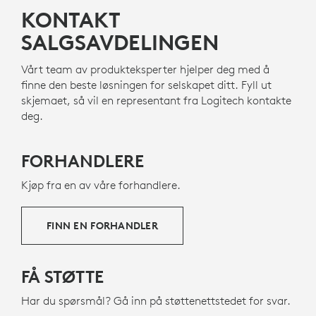
Logitech er opptatt av å skape en mer bærekraftig
KONTAKT
verden. Vi jobber aktivt for å minimere vårt
miljøavtrykk og få til raskere sosiale endringer.
SALGSAVDELINGEN
Vårt team av produkteksperter hjelper deg med å
LAGET MED NEXT LIFE PLASTICS
finne den beste løsningen for selskapet ditt. Fyll ut
skjemaet, så vil en representant fra Logitech kontakte
Plasten i Rally Mic Pod 2 omfatter minst 58 %
deg.
resirkulert plast for å gi nytt liv til plastavfall fra
gammel forbrukerelektronikk og bidra til å redusere
karbonavtrykket.
FORHANDLERE
OM RESIRKULERT PLAST
Kjøp fra en av våre forhandlere.
FINN EN FORHANDLER
FÅ STØTTE
Har du spørsmål? Gå inn på støttenettstedet for svar.