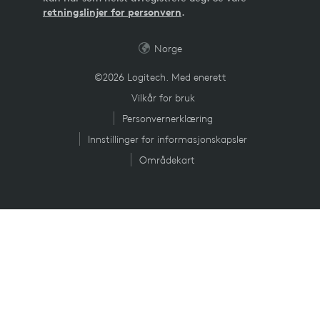
retningslinjer for personvern
.
Norge
©2026 Logitech. Med enerett
Vilkår for bruk
Personvernerklæring
Innstillinger for informasjonskapsler
Områdekart