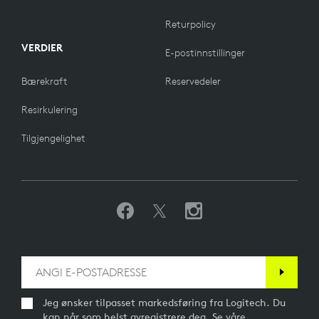
Returpolicy
VERDIER
E-postinnstillinger
Bærekraft
Reservedeler
Resirkulering
Tilgjengelighet
Jeg ønsker tilpasset markedsføring fra Logitech. Du
kan når som helst avregistrere deg. Se våre