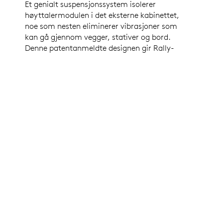
Et genialt suspensjonssystem isolerer
høyttalermodulen i det eksterne kabinettet,
noe som nesten eliminerer vibrasjoner som
kan gå gjennom vegger, stativer og bord.
Denne patentanmeldte designen gir Rally-
mikrofonenhetene en fantastisk
ekkokanselleringsytelse, samtidig som den
sikrer at videobildene forblir klare og stabile,
selv ved høye volumnivåer og når det zoomes
inn på bildene.