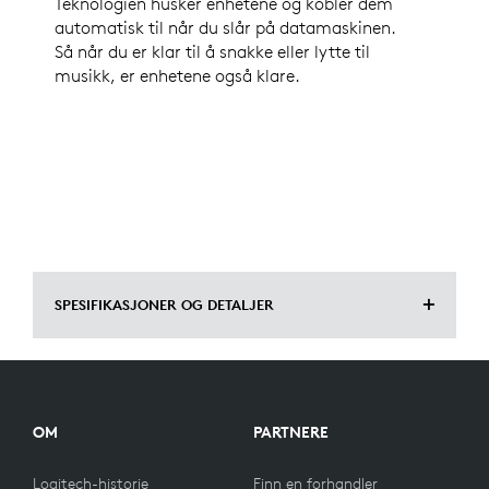
Teknologien husker enhetene og kobler dem
automatisk til når du slår på datamaskinen.
Så når du er klar til å snakke eller lytte til
musikk, er enhetene også klare.
SPESIFIKASJONER OG DETALJER
MÅL
Høyde: 35.5 mm
OM
PARTNERE
Bredde: 16.2 mm
Logitech-historie
Finn en forhandler