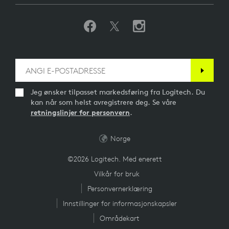
Bluetooth-versjon: 5,0
Trådløsteknologi: Advanced 2.4 gHz
Trådløs rekkevidde: Opptil 30 meter (fri sikt)
I LEVERANSEN
Unifying- og lydmottaker i én enhet
Jeg ønsker tilpasset markedsføring fra Logitech. Du
kan når som helst avregistrere deg. Se våre
retningslinjer for personvern
.
GARANTIINFORMASJON
Norge
©2026 Logitech. Med enerett
2 års begrenset maskinvaregaranti
Vilkår for bruk
Personvernerklæring
Innstillinger for informasjonskapsler
ARTIKKELNUMMER
Områdekart