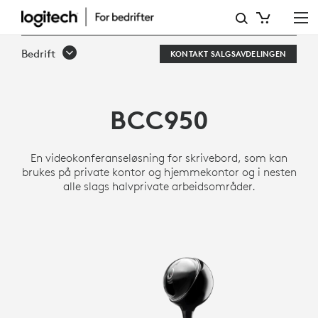
LOGITECH
BCC950
Bedrift
KONTAKT SALGSAVDELINGEN
ALT-
I-
BCC950
ETT
WEBKAMERA
En videokonferanseløsning for skrivebord, som kan
OG
brukes på private kontor og hjemmekontor og i nesten
alle slags halvprivate arbeidsområder.
HØYTTALERTELEFON