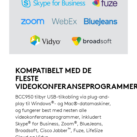
KOMPATIBELT MED DE
FLESTE
VIDEOKONFERANSEPROGRAMME
BCC950 tilbyr USB-tilkobling via plug-and-
®
play til Windows
- og Mac®-datamaskiner,
og fungerer best med nesten alle
videokonferanseprogrammer, inkludert
®
®
Skype
for Business, Zoom
, BlueJeans,
™
Broadsoft, Cisco Jabber
, Fuze, LifeSize