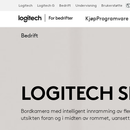
LOGITECH
Logitech
Logitech G
Bedrift
Undervisning
Brukerstøtte
Kjøp
Programvare 
SIGHT
Bedrift
LOGITECH S
Bordkamera med intelligent innramming av fler
utsikten foran og i midten av rommet, uansett 