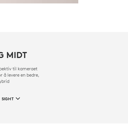
G MIDT
pektiv til kameraet
 å levere en bedre,
ybrid
 SIGHT