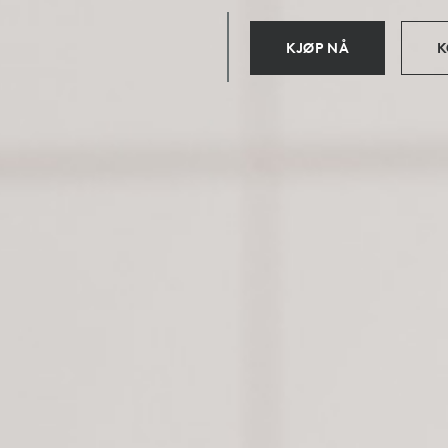
KJØP NÅ
K