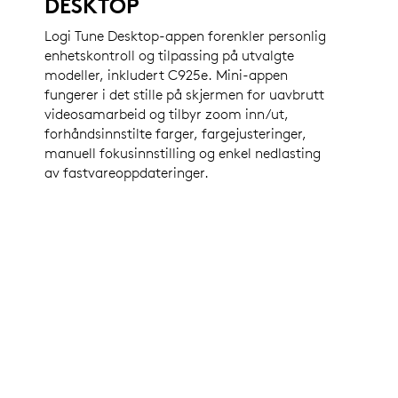
DESKTOP
Logi Tune Desktop-appen forenkler personlig
enhetskontroll og tilpassing på utvalgte
modeller, inkludert C925e. Mini-appen
fungerer i det stille på skjermen for uavbrutt
videosamarbeid og tilbyr zoom inn/ut,
forhåndsinnstilte farger, fargejusteringer,
manuell fokusinnstilling og enkel nedlasting
av fastvareoppdateringer.
SERTIFISERT FOR BEDRIFTER
C925e er sertifisert for
Google Meet
, og fungerer med
andre populære programmer, inkludert
Microsoft