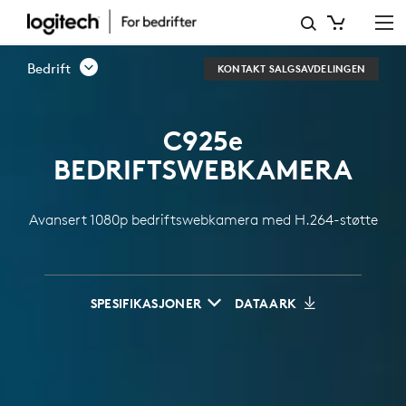
C925E
1080P
Bedrift
KONTAKT SALGSAVDELINGEN
BUSINESS
WEBCAM
C925
e
BEDRIFTSWEBKAMERA
Avansert 1080p bedriftswebkamera med H.264-støtte
SPESIFIKASJONER
DATAARK