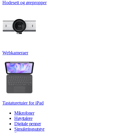
Hodesett og ørepropper
Webkameraer
Tastaturetuier for iPad
Mikrofoner
Høyttalere
Digitale penner
Simuleringsutstyr