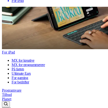
For iPad
For iPad
MX for kreative
MX for programmerere
På farten
Ultimate Ears
For gaming
For bedrifter
Programvare
Tilbud
Planet