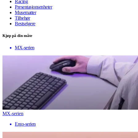
Racing
Presentasjonsenheter
Musematter
Tilbehør
Bestselgere
Kjøp på din måte
MX-serien
MX-serien
Ergo-serien