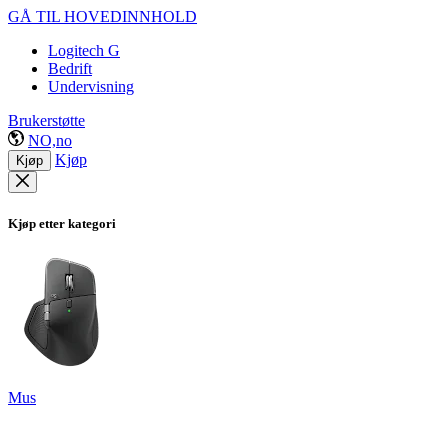
GÅ TIL HOVEDINNHOLD
Logitech G
Bedrift
Undervisning
Brukerstøtte
NO,no
Kjøp
Kjøp
Kjøp etter kategori
Mus