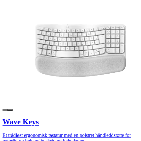
Wave Keys
Et trådløst ergonomisk tastatur med en polstret håndleddstøtte for
naturlig og behagelig skriving hele dagen.