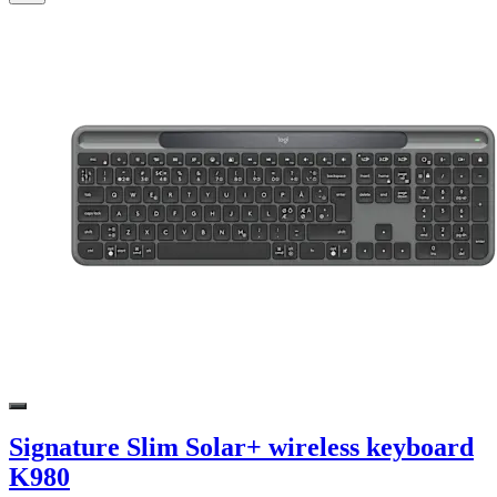
Signature Slim Solar+ wireless keyboard
K980