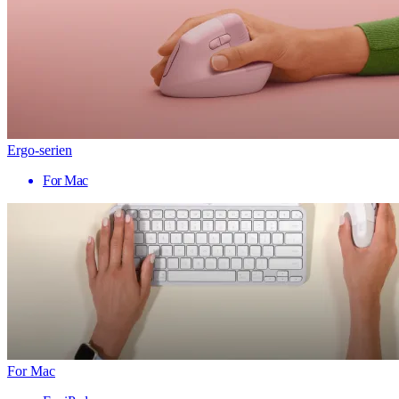
Ergo-serien
For Mac
For Mac