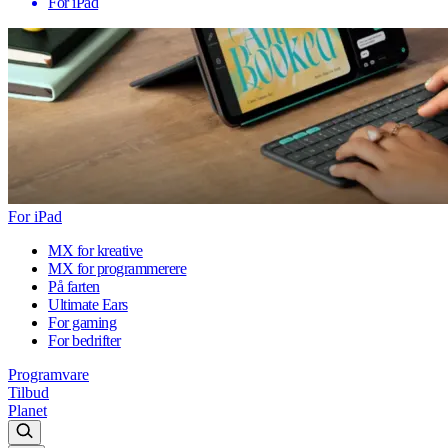
For iPad
For iPad
MX for kreative
MX for programmerere
På farten
Ultimate Ears
For gaming
For bedrifter
Programvare
Tilbud
Planet