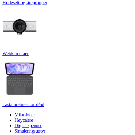
Hodesett og ørepropper
Webkameraer
Tastaturetuier for iPad
Mikrofoner
Høyttalere
Digitale penner
Simuleringsutstyr