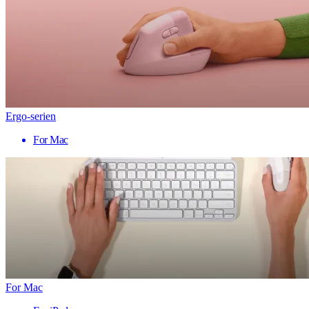
Ergo-serien
For Mac
For Mac