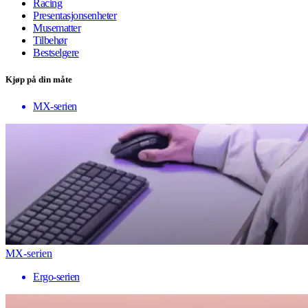
Racing
Presentasjonsenheter
Musematter
Tilbehør
Bestselgere
Kjøp på din måte
MX-serien
MX-serien
Ergo-serien