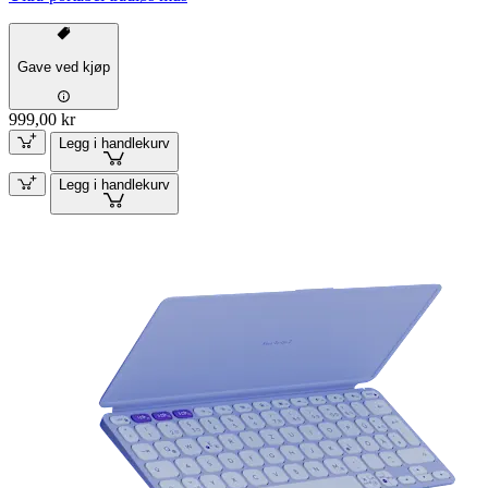
Gave ved kjøp
999,00 kr
Legg i handlekurv
Legg i handlekurv