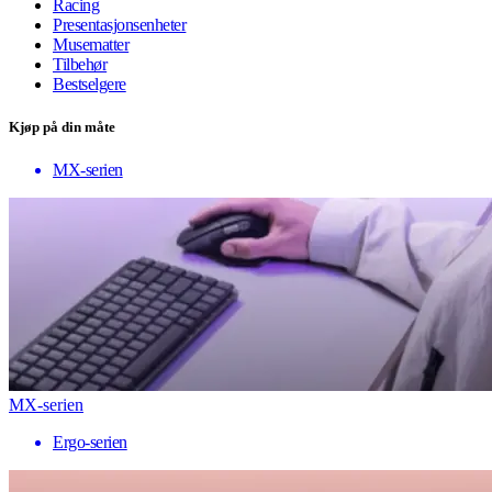
Racing
Presentasjonsenheter
Musematter
Tilbehør
Bestselgere
Kjøp på din måte
MX-serien
MX-serien
Ergo-serien