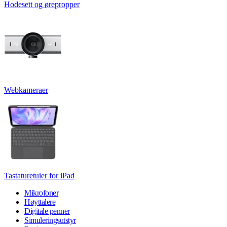
Hodesett og ørepropper
Webkameraer
Tastaturetuier for iPad
Mikrofoner
Høyttalere
Digitale penner
Simuleringsutstyr