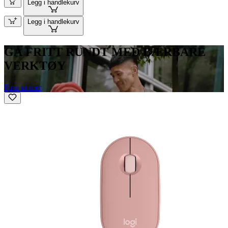
Legg i handlekurv
Legg i handlekurv
GÅ FRITT RUNDT MED BÆRBARE
VERKTØY
Finn ut mer