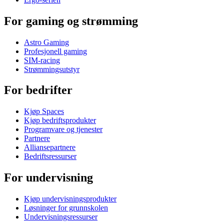
For gaming og strømming
Astro Gaming
Profesjonell gaming
SIM-racing
Strømmingsutstyr
For bedrifter
Kjøp Spaces
Kjøp bedriftsprodukter
Programvare og tjenester
Partnere
Alliansepartnere
Bedriftsressurser
For undervisning
Kjøp undervisningsprodukter
Løsninger for grunnskolen
Undervisningsressurser