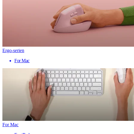
Ergo-serien
For Mac
For Mac