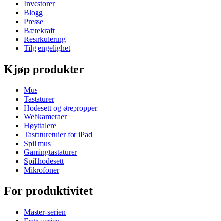
Investorer
Blogg
Presse
Bærekraft
Resirkulering
Tilgjengelighet
Kjøp produkter
Mus
Tastaturer
Hodesett og ørepropper
Webkameraer
Høyttalere
Tastaturetuier for iPad
Spillmus
Gamingtastaturer
Spillhodesett
Mikrofoner
For produktivitet
Master-serien
Ergo-serien