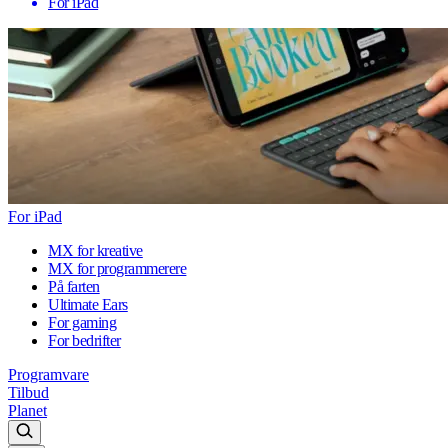
For iPad
For iPad
MX for kreative
MX for programmerere
På farten
Ultimate Ears
For gaming
For bedrifter
Programvare
Tilbud
Planet