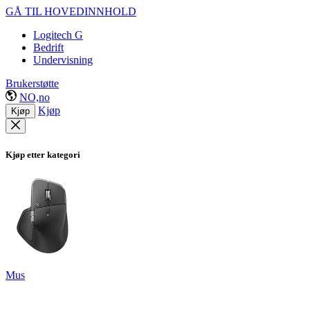
GÅ TIL HOVEDINNHOLD
Logitech G
Bedrift
Undervisning
Brukerstøtte
NO,no
Kjøp
Kjøp
Kjøp etter kategori
Mus