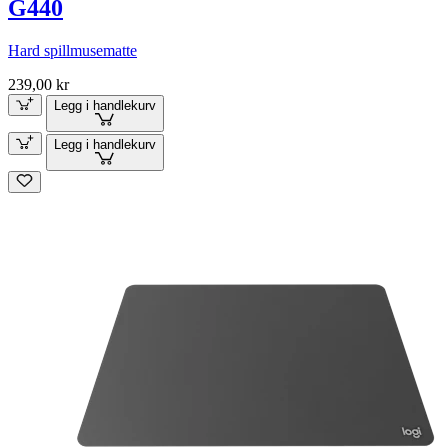
G440
Hard spillmusematte
239,00 kr
Legg i handlekurv
Legg i handlekurv