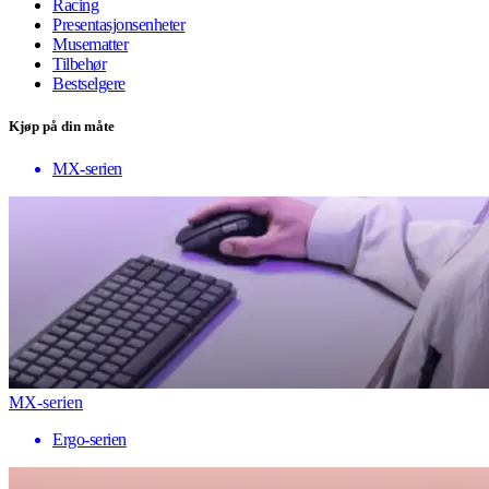
Racing
Presentasjonsenheter
Musematter
Tilbehør
Bestselgere
Kjøp på din måte
MX-serien
MX-serien
Ergo-serien