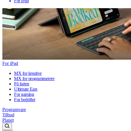
For iPad
For iPad
MX for kreative
MX for programmerere
På farten
Ultimate Ears
For gaming
For bedrifter
Programvare
Tilbud
Planet