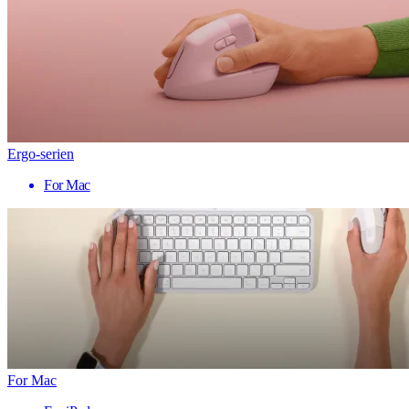
Ergo-serien
For Mac
For Mac