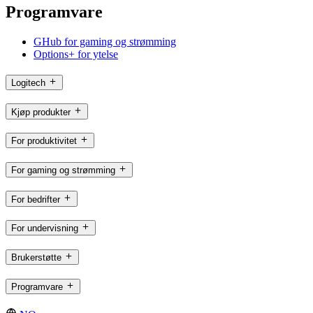
Programvare
GHub for gaming og strømming
Options+ for ytelse
Logitech
Kjøp produkter
For produktivitet
For gaming og strømming
For bedrifter
For undervisning
Brukerstøtte
Programvare