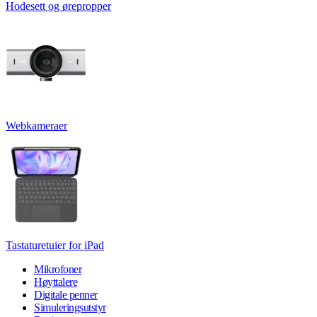
Hodesett og ørepropper
Webkameraer
Tastaturetuier for iPad
Mikrofoner
Høyttalere
Digitale penner
Simuleringsutstyr